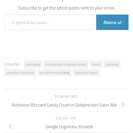
Subscribe to get the latest posts sent to your email.
E-postanızı yazın…
Abone ol
Etiketler:
motobot
motosiklet kullanan robot
robot
yamaha
yamaha motobot
yamaha motosiklet
yamaha robot
SONRAKI YAZI
Activision Blizzard Candy Crush’ın Geliştiricisini Satın Aldı
ÖNCEKI YAZI
Google Logosunu Yeniledi