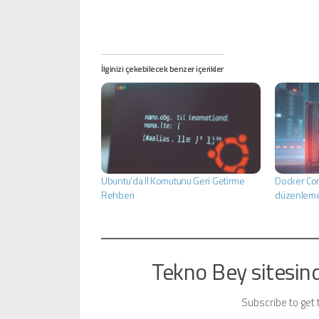
İlginizi çekebilecek benzer içerikler
Ubuntu’da ll Komutunu Geri Getirme
Docker Con
Rehberi
düzenlem
Tekno Bey sitesin
Subscribe to get 