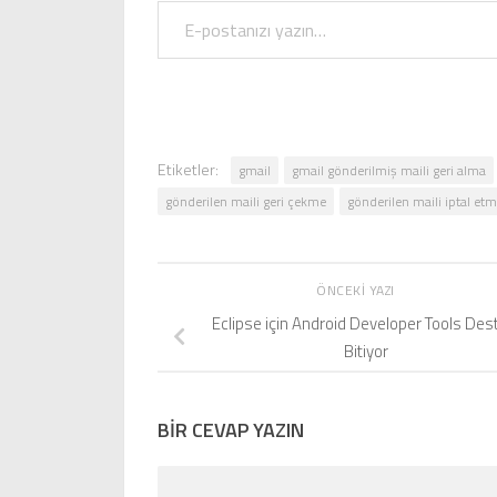
E-postanızı yazın…
Etiketler:
gmail
gmail gönderilmiş maili geri alma
gönderilen maili geri çekme
gönderilen maili iptal et
ÖNCEKI YAZI
Eclipse için Android Developer Tools Des
Bitiyor
BIR CEVAP YAZIN