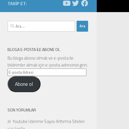
TAKIP ET:
Arama:
BLOGA E-POSTA ILE ABONE OL
Bu bloga abone olmak ve e-posta ile
bildirimler almak için e-posta adresinizi girin.
E-
posta
Abone ol
Adresi
SON YORUMLAR
Youtube İzlenme Sayısı Arttırma Siteleri
için
Şerife