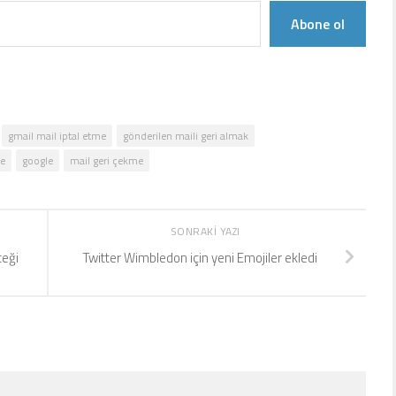
Abone ol
gmail mail iptal etme
gönderilen maili geri almak
me
google
mail geri çekme
SONRAKI YAZI
teği
Twitter Wimbledon için yeni Emojiler ekledi