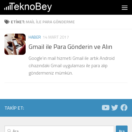
Skip to content
ETIKET:
MAIL ILE PARA GÖNDERME
HABER
14 MART 2017
Gmail ile Para Gönderin ve Alın
Google’ın mail hizmeti Gmail ile artık Android
cihazındaki Gmail uygulaması ile para alıp
göndermeniz mümkün.
TAKIP ET:
Arama: