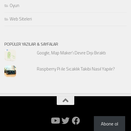
Oyun
Web Siteleri
POPÜLER YAZILAR & SAYFALAR
Google, Map Maker'ı Devre Dışı Bıraktı
Raspberry Pi ile Sıcaklık Takibi Nasıl Yapılır?
Abone ol