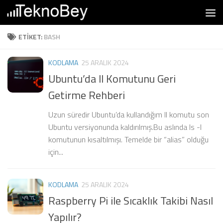
Skip to content
ETIKET:
BASH
KODLAMA
25 ARALIK 2024
Ubuntu’da ll Komutunu Geri
Getirme Rehberi
Uzun süredir Ubuntu’da kullandığım ll komutu son
Ubuntu versiyonunda kaldırılmış.Bu aslında ls -l
komutunun kısaltılmışı. Temelde bir “alias” olduğu
için...
KODLAMA
25 ARALIK 2024
Raspberry Pi ile Sıcaklık Takibi Nasıl
Yapılır?