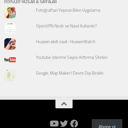
POPÜLER YAZILAR & SAYFALAR
Fotoğraftan Yaşınızı Bilen Uygulama
OpenVPN Nedir ve Nasıl Kullanılır?
Huawei akıllı saat : HuaweiWatch
Youtube İzlenme Sayısı Arttırma Siteleri
Google, Map Maker'ı Devre Dışı Bıraktı
Abone ol