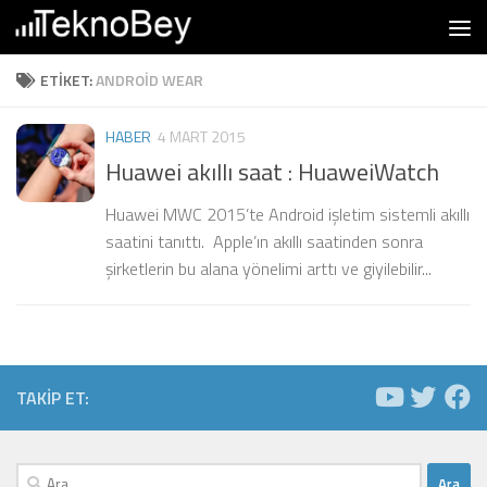
Skip to content
ETIKET:
ANDROID WEAR
HABER
4 MART 2015
Huawei akıllı saat : HuaweiWatch
Huawei MWC 2015’te Android işletim sistemli akıllı
saatini tanıttı. Apple’ın akıllı saatinden sonra
şirketlerin bu alana yönelimi arttı ve giyilebilir...
TAKIP ET:
Arama: